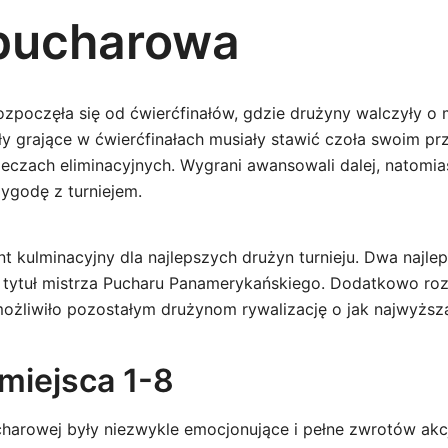
pucharowa
zpoczęła się od ćwierćfinałów, gdzie drużyny walczyły o 
oły grające w ćwierćfinałach musiały stawić czoła swoim p
czach eliminacyjnych. Wygrani awansowali dalej, natomia
zygodę z turniejem.
t kulminacyjny dla najlepszych drużyn turnieju. Dwa najle
 tytuł mistrza Pucharu Panamerykańskiego. Dodatkowo ro
możliwiło pozostałym drużynom rywalizację o jak najwyższą
miejsca 1-8
harowej były niezwykle emocjonujące i pełne zwrotów akcj