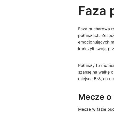
Faza 
Faza pucharowa ro
półfinałach. Zesp
emocjonujących me
kończyli swoją pr
Półfinały to momen
szansę na walkę o
miejsca 5-8, co u
Mecze o 
Mecze w fazie puc