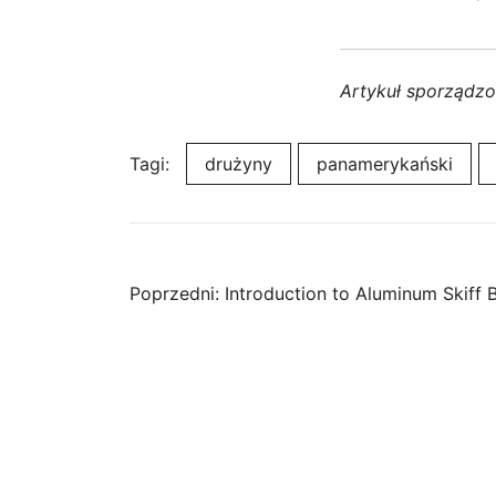
Artykuł sporządz
Tagi:
drużyny
panamerykański
Nawigacja
Poprzedni:
Introduction to Aluminum Skiff B
wpisu