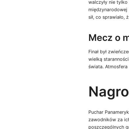
walczyły nie tylko
międzynarodowej s
sił, co sprawiało, 
Mecz o 
Finał był zwieńcz
wielką starannośc
świata. Atmosfera 
Nagro
Puchar Panamerykań
zawodników za ich
poszczególnych gr