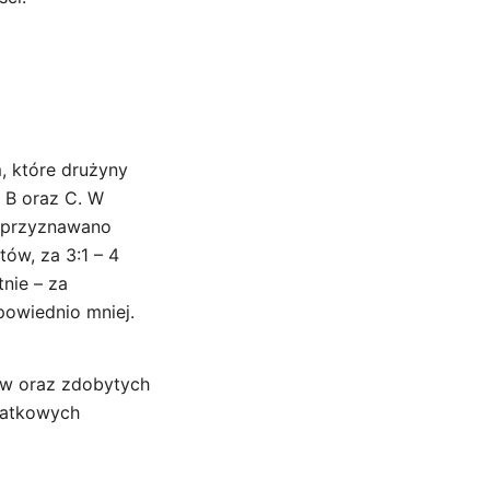
, które drużyny
, B oraz C. W
y przyznawano
ów, za 3:1 – 4
nie – za
powiednio mniej.
tw oraz zdobytych
datkowych