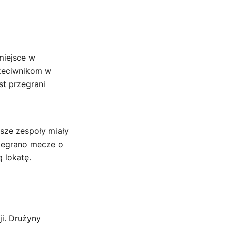
miejsce w
rzeciwnikom w
st przegrani
psze zespoły miały
zegrano mecze o
 lokatę.
i. Drużyny