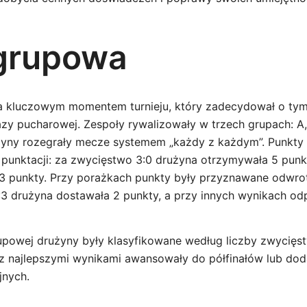
grupowa
a kluczowym momentem turnieju, który zadecydował o tym
fazy pucharowej. Zespoły rywalizowały w trzech grupach: A
użyny rozegrały mecze systemem „każdy z każdym”. Punkt
 punktacji: za zwycięstwo 3:0 drużyna otrzymywała 5 punkt
– 3 punkty. Przy porażkach punkty były przyznawane odwrot
3 drużyna dostawała 2 punkty, a przy innych wynikach od
upowej drużyny były klasyfikowane według liczby zwycięs
z najlepszymi wynikami awansowały do półfinałów lub do
jnych.