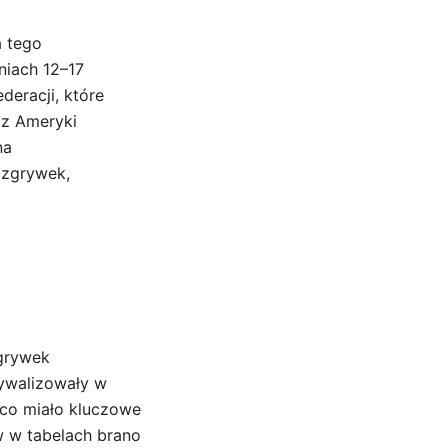
a tego
niach 12–17
deracji, które
 z Ameryki
na
ozgrywek,
grywek
rywalizowały w
 co miało kluczowe
w w tabelach brano