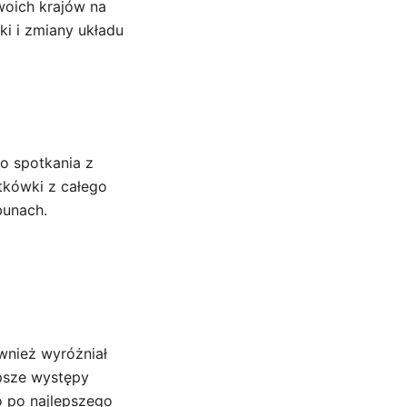
swoich krajów na
i i zmiany układu
go spotkania z
tkówki z całego
bunach.
ównież wyróżniał
psze występy
o po najlepszego