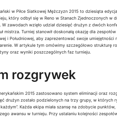
ński w Piłce Siatkowej Mężczyzn 2015 to dziesiąta edycj
ieju, który odbył się w Reno w Stanach Zjednoczonych w d
u. W zawodach wzięło udział dziesięć drużyn z dwóch konfe
uł mistrza. Turniej stanowił doskonałą okazję dla zespołów
wej i Południowej, aby zaprezentować swoje umiejętności 
arenie. W artykule tym omówimy szczegółowo strukturę r
żyny oraz wyniki poszczególnych faz turnieju.
m rozgrywek
erykańskim 2015 zastosowano system eliminacji oraz roz
ęć drużyn zostało podzielonych na trzy grupy, w których 
 każdym”. Każda ekipa miała szansę na zdobycie punktów,
szego awansu w turnieju. Przy ustalaniu kolejności zespołó