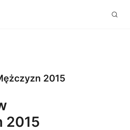
 Mężczyzn 2015
w
n 2015