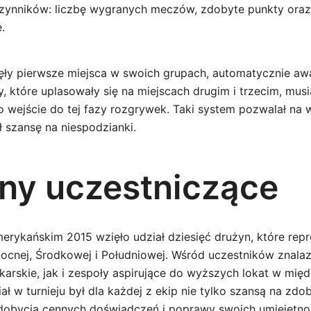
zynników: liczbę wygranych meczów, zdobyte punkty oraz
.
jęły pierwsze miejsca w swoich grupach, automatycznie a
y, które uplasowały się na miejscach drugim i trzecim, mus
wejście do tej fazy rozgrywek. Taki system pozwalał na 
ł szansę na niespodzianki.
ny uczestniczące
rykańskim 2015 wzięło udział dziesięć drużyn, które rep
nocnej, Środkowej i Południowej. Wśród uczestników znalaz
tkarskie, jak i zespoły aspirujące do wyższych lokat w mi
ł w turnieju był dla każdej z ekip nie tylko szansą na zdob
dobycia cennych doświadczeń i poprawy swoich umiejętnoś