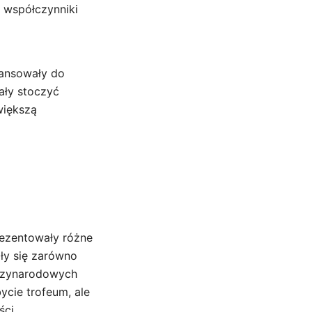
 współczynniki
wansowały do
iały stoczyć
większą
rezentowały różne
ły się zarówno
ędzynarodowych
ycie trofeum, ale
ci.