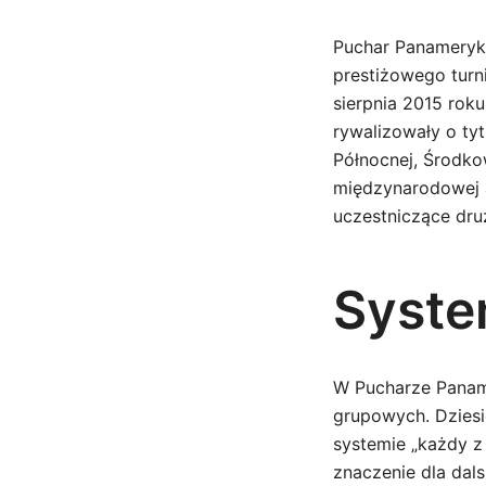
Puchar Panameryka
prestiżowego turn
sierpnia 2015 rok
rywalizowały o tyt
Północnej, Środko
międzynarodowej 
uczestniczące dru
Syste
W Pucharze Panam
grupowych. Dziesi
systemie „każdy z
znaczenie dla dal