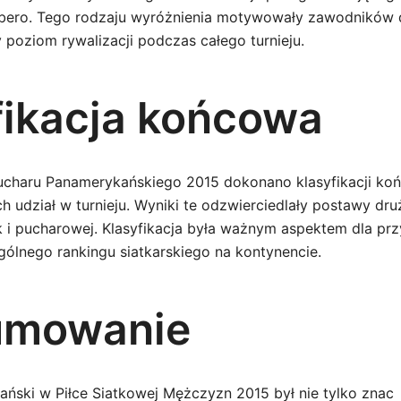
ibero. Tego rodzaju wyróżnienia motywowały zawodników d
 poziom rywalizacji podczas całego turnieju.
fikacja końcowa
ucharu Panamerykańskiego 2015 dokonano klasyfikacji ko
h udział w turnieju. Wyniki te odzwierciedlały postawy d
k i pucharowej. Klasyfikacja była ważnym aspektem dla prz
ogólnego rankingu siatkarskiego na kontynencie.
umowanie
ński w Piłce Siatkowej Mężczyzn 2015 był nie tylko znac