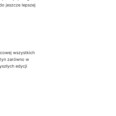
o jeszcze lepszej
ńcowej wszystkich
rużyn zarówno w
yszłych edycji