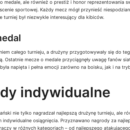
 o medale, ale również o prestiż i honor reprezentowania 
cenie sportowej. Każdy mecz mógł przynieść niespodziank
że turniej był niezwykle interesujący dla kibiców.
medal
eniem całego turnieju, a drużyny przygotowywały się do te
ią. Ostatnie mecze o medale przyciągnęły uwagę fanów sia
była napięta i pełna emocji zarówno na boisku, jak i na try
dy indywidualne
ski nie tylko nagradzał najlepszą drużynę turnieju, ale r
 indywidualne osiągnięcia. Przyznawano nagrody za najle
aczy w różnych kategoriach – od najlepszego atakująceg