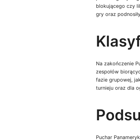
blokującego czy l
gry oraz podnosiły
Klasy
Na zakończenie P
zespołów biorącyc
fazie grupowej, ja
turnieju oraz dla 
Pods
Puchar Panameryka