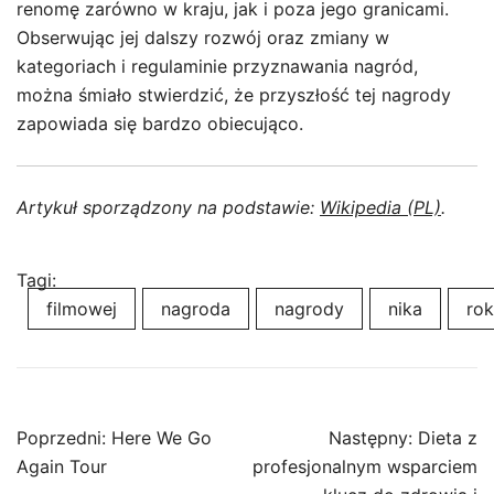
renomę zarówno w kraju, jak i poza jego granicami.
Obserwując jej dalszy rozwój oraz zmiany w
kategoriach i regulaminie przyznawania nagród,
można śmiało stwierdzić, że przyszłość tej nagrody
zapowiada się bardzo obiecująco.
Artykuł sporządzony na podstawie:
Wikipedia (PL)
.
Tagi:
filmowej
nagroda
nagrody
nika
ro
Nawigacja
Poprzedni:
Here We Go
Następny:
Dieta z
wpisu
Again Tour
profesjonalnym wsparciem