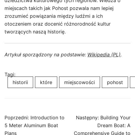
dziedzictwa kulturowego tych regionów. Wiedza o
miejscach takich jak Pohost pozwala nam lepiej
zrozumieć powiązania między ludźmi a ich
otoczeniem oraz docenić różnorodność kultur
tworzących naszą historię.
Artykuł sporządzony na podstawie:
Wikipedia (PL)
.
Tagi:
historii
które
miejscowości
pohost
Nawigacja
Poprzedni:
Introduction to
Następny:
Building Your
wpisu
5 Meter Aluminum Boat
Dream Boat: A
Plans
Comprehensive Guide to